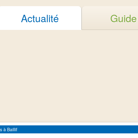
Actualité
Guide
à Baillif