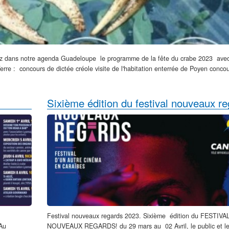
uvez dans notre agenda Guadeloupe le programme de la fête du crabe 2023 ave
 : concours de dictée créole visite de l'habitation enterrée de Poyen concou
Sixième édition du festival nouveaux r
Festival nouveaux regards 2023. Sixième édition du FESTIVA
 Au
NOUVEAUX REGARDS! du 29 mars au 02 Avril, le public et l