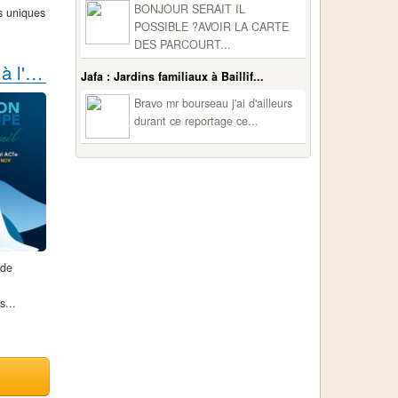
BONJOUR SERAIT IL
s uniques
POSSIBLE ?AVOIR LA CARTE
DES PARCOURT...
Route du rhum 2022 : village au MActe à l'arrivée
Jafa : Jardins familiaux à Baillif...
Bravo mr bourseau j'ai d'ailleurs
durant ce reportage ce...
n de
s...