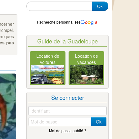
Ok
Recherche personnalisée
ncerner
rchipel.
omiques
Guide de la Guadeloupe
ges pas
Location de
Location de
voitures
vacances
Se connecter
Ok
Mot de passe oublié ?