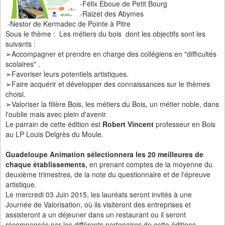
-Félix Eboue de Petit Bourg
-Raizet des Abymes
-Nestor de Kermadec de Pointe à Pitre
Sous le thème : Les métiers du bois dont les objectifs sont les
suivants :
➢Accompagner et prendre en charge des collégiens en "difficultés
scolaires" .
➢Favoriser leurs potentiels artistiques.
➢Faire acquérir et développer des connaissances sur le thèmes
choisi.
➢Valoriser la filière Bois, les métiers du Bois, un métier noble, dans
l'oublie mais avec plein d'avenir.
Le parrain de cette édition est
Robert Vincent
professeur en Bois
au LP Louis Delgrès du Moule.
Guadeloupe Animation sélectionnera les 20 meilleures de
chaque établissements,
en prenant comptes de la moyenne du
deuxième trimestres, de la note du questionnaire et de l'épreuve
artistique.
Le mercredi 03 Juin 2015, les lauréats seront invités à une
Journée de Valorisation, où ils visiteront des entreprises et
assisteront a un déjeuner dans un restaurant ou il seront
récompensés par les différents partenaires de cette éditions.