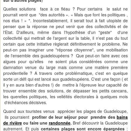
sur d'autres plages
)
Quelles solutions face à ce fléau ? Pour certains le salut ne
pourrait venir que "des autorités ». « Mais que font les politiques ,
nos élus ! » ". Incontestablement, il serait tout à fait utopiste de
penser que la réponse ne peut venir que des collectivités et de
l'Etat. D'ailleurs, même dans l'hypothèse d'un "geste" d'une
collectivité qui mettrait de l'argent sur la table, il n'est pas du tout
certain que cette initiative règlerait définitivement le problème. Ne
peut-on pas imaginer une "réponse citoyenne", une mobilisation
de l'ensemble des guadeloupéens ? Que peut-on faire avec ces
algues pour qu'elles ne soient plus considérées comme une
damnation venue du large mais comme une matière première
providentielle ? A travers cette problématique, c'est en quelque
sorte un défi qui est lancé aux guadeloupéens. C'est une façon ( et
il y en aura bien d'autres !) de mettre à l'épreuve leur capacité de
trouver ensemble des solutions, de dépasser les petits cancans,
les querelles politiques, les velléités électorales à quelques mois
d'échéances décisives.
Quand aux touristes venus apprécier les plages de Guadeloupe,
ils pourraient
profiter de leur séjour pour prendre des
bains
de rivière
ou faire une
randonnée
.
Bref découvrir la Guadeloupe
autrement. Et puis
certaines plages sont encore épargnées
: