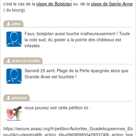
c’est le cas de la
plage de Boisjolan
ou de la
plage de Sainte-Anne
( du bourg).
JUB60
Faux, boisjolan aussi touche malheureusement ! Toute
la cote sud, du gosier a la pointe des châteaux est
infestée .
JEAN-LUC GOUBIN
Samedi 25 avril. Plage de la Perle épargnée alors que
Grande-Anse est touchée !
JACANAHI
vous pouvez voir cette pétition ici :
https://secure.avaaz.org/fr/petition/Autorites_Guadeloupeennes_E
pv=0&rc=tagging&fb_action_ids=696989850428537&fb_action_types