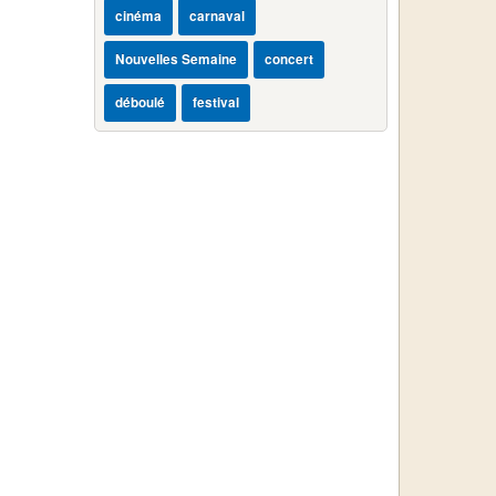
cinéma
carnaval
Nouvelles Semaine
concert
déboulé
festival