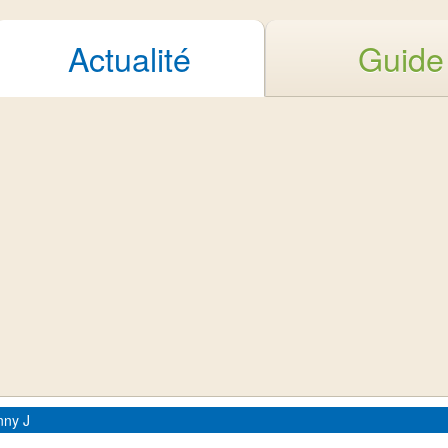
Actualité
Guide
nny J