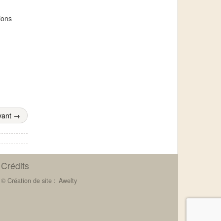
ions
vant →
Crédits
© Création de site :
Awelty