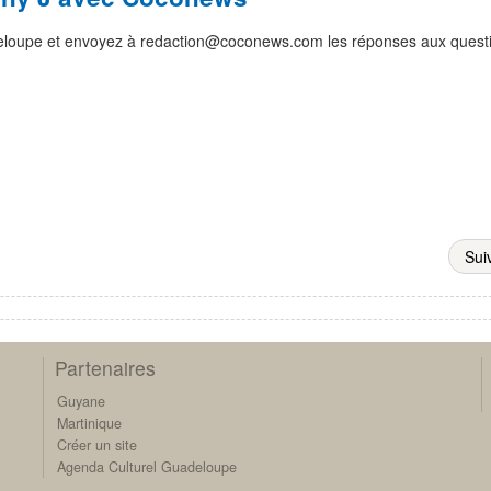
loupe et envoyez à
redaction@coconews.com
les réponses aux quest
Sui
Partenaires
Guyane
Martinique
Créer un site
Agenda Culturel Guadeloupe