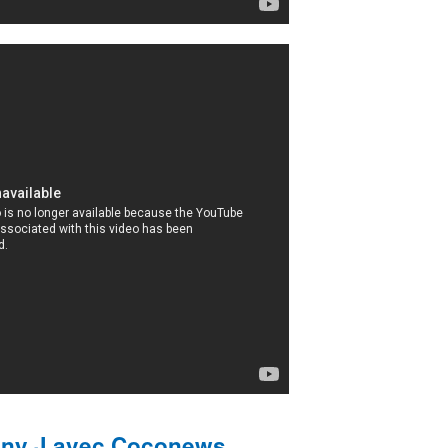
nny J avec Coconews