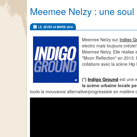
Meemee Nelzy : une soul 
LE JEUDI 24 MARS 2016
Meemee Nelzy sur
Indigo G
electro mais toujours créole
Meemee Nelzy. Elle réalise 
"Moon Reflection" en 2013. 
collabore avec la scène Hip 
(*)
Indigo Ground
est une w
la scène urbaine locale p
toute la mouvance alternative/progressiste en matièr