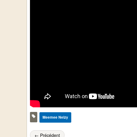
Meemee Nelzy
← Précédent