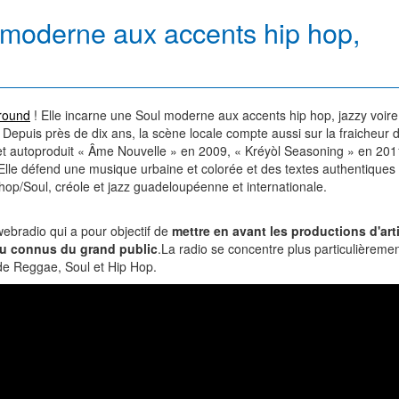
moderne aux accents hip hop,
round
! Elle incarne une Soul moderne aux accents hip hop, jazzy voire
! Depuis près de dix ans, la scène locale compte aussi sur la fraicheur 
et autoproduit « Âme Nouvelle » en 2009, « Kréyòl Seasoning » en 201
Elle défend une musique urbaine et colorée et des textes authentiques 
hop/Soul, créole et jazz guadeloupéenne et internationale.
ebradio qui a pour objectif de
mettre en avant les productions d'art
eu connus du grand public
.La radio se concentre plus particulièremen
e de Reggae, Soul et Hip Hop.