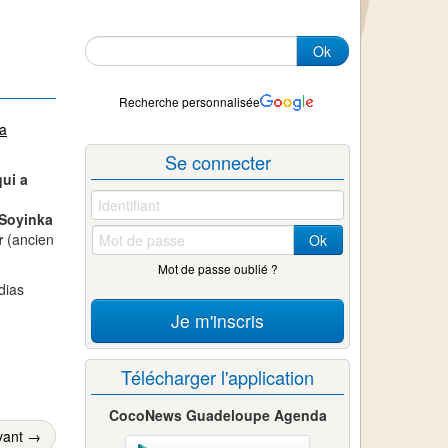
Ok
Recherche personnalisée
la
Se connecter
qui a
Soyinka
r
(ancien
Ok
Mot de passe oublié ?
dias
Je m'inscris
Télécharger l'application
CocoNews Guadeloupe Agenda
vant →