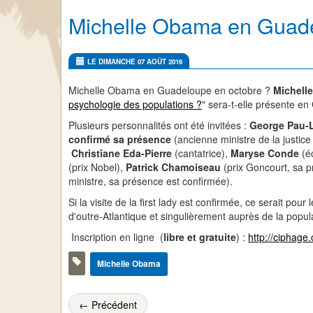
Michelle Obama en Guade
LE DIMANCHE 07 AOÛT 2016
Michelle Obama en Guadeloupe en octobre ?
Michell
psychologie des populations ?
" sera-t-elle présente 
Plusieurs personnalités ont été invitées :
George Pau-
confirmé sa présence
(ancienne ministre de la justice
Christîane Eda-Pierre
(cantatrice),
Maryse Conde
(éc
(prix Nobel),
Patrick Chamoiseau
(prix Goncourt, sa 
ministre, sa présence est confirmée).
Si la visite de la first lady est confirmée, ce serait pour 
d'outre-Atlantique et singulièrement auprès de la popul
Inscription en ligne (
libre et gratuite
) :
http://ciphage
Michelle Obama
← Précédent