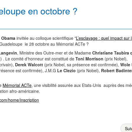
loupe en octobre ?
e Obama
invitée au colloque scientifique "
L’esclavage : quel impact sur 
en Guadeloupe le 28 octobre au Mémorial ACTe ?
Langevin
, Ministre des Outre-mer et de Madame
Christîane Taubira 
 ) . Le comité d'honneur est constitué de
Toni Morrison
(prix Nobel),
rivain),
Derek Walcott
(prix Nobel, sa présence est confirmée),
Wole 
présence est confirmée), J.M.G
Le Clezio
(prix Nobel),
Robert Badinte
le
Mémorial ACTe
, une visibilité assurée aux Etats-Unis auprès des mé
ation afro-américaine.
.com/home/inscription
Sui