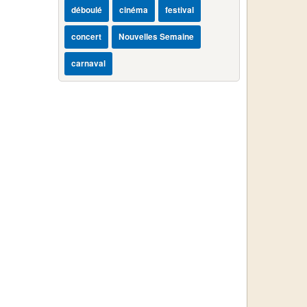
déboulé
cinéma
festival
concert
Nouvelles Semaine
carnaval