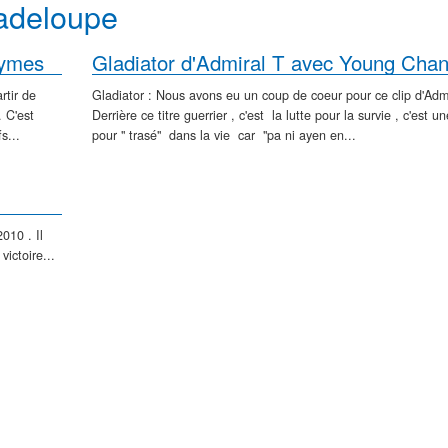
adeloupe
bymes
rtir de
Gladiator : Nous avons eu un coup de coeur pour ce clip d'Admi
 C'est
Derrière ce titre guerrier , c'est la lutte pour la survie , c'est un
s...
pour " trasé" dans la vie car "pa ni ayen en...
010 . Il
victoire...