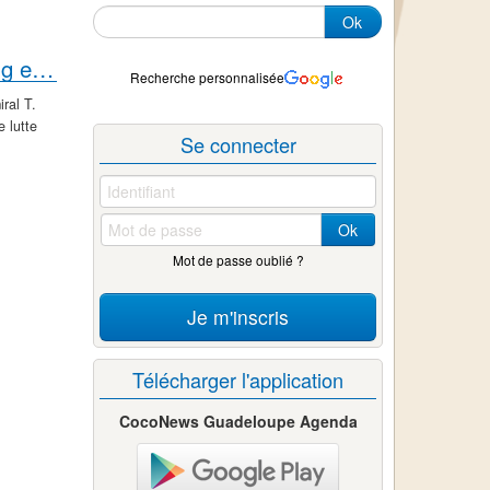
Ok
Gladiator d'Admiral T avec Young Chang et Lieutenant
Recherche personnalisée
ral T.
e lutte
Se connecter
Ok
Mot de passe oublié ?
Je m'inscris
Télécharger l'application
CocoNews Guadeloupe Agenda