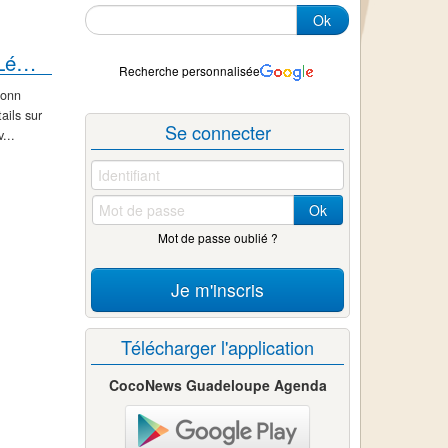
Ok
Nouvèl lot bô :Rendez-vous culturels ( Léwoz et Bèlè)
Recherche personnalisée
ionn
ails sur
Se connecter
...
Ok
Mot de passe oublié ?
Je m'inscris
Télécharger l'application
CocoNews Guadeloupe Agenda