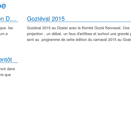
pe
Carnaval 2015 : Voukoum a reporté son Dékatman-Mas
Goziéval 2015
que, les
Goziéval 2015 au Gosier avec le Komité Gozié Kannaval. Une
oum a
projection , un débat, un feux d'artifices et surtout une grande
sont au programme de cette édition du carnaval 2015 au Gosie
entôt
ront dans
ire que