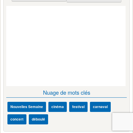
Nuage de mots clés
Nouvelles Semaine
cinéma
festival
carnaval
concert
déboulé