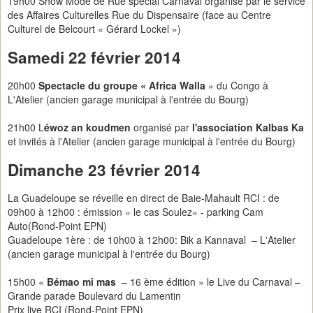
19h00 Show Mode de Rue spécial Carnaval organisé par le service
des Affaires Culturelles Rue du Dispensaire (face au Centre
Culturel de Belcourt « Gérard Lockel »)
Samedi 22 février 2014
20h00
Spectacle du groupe « Africa Walla
» du Congo à
L'Atelier (ancien garage municipal à l'entrée du Bourg)
21h00 L
éwoz an koudmen
organisé par
l'association Kalbas Ka
et invités à l'Atelier (ancien garage municipal à l'entrée du Bourg)
Dimanche 23 février 2014
La Guadeloupe se réveille en direct de Baie-Mahault RCI : de
09h00 à 12h00 : émission « le cas Soulez» - parking Cam
Auto(Rond-Point EPN)
Guadeloupe 1ère : de 10h00 à 12h00: Bik a Kannaval – L'Atelier
(ancien garage municipal à l'entrée du Bourg)
15h00 «
Bémao mi mas
– 16 ème édition » le Live du Carnaval –
Grande parade Boulevard du Lamentin
Prix live RCI (Rond-Point EPN)