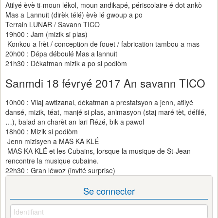
Atilyé èvè ti-moun lékol, moun andikapé, périscolaire é dot ankò
Mas a Lannuit (dirèk télé) èvè lé gwoup a po
Terrain LUNAR / Savann TICO
19h00 : Jam (mizik si plas)
Konkou a frèt / conception de fouet / fabrication tambou a mas
20h00 : Dépa déboulé Mas a lannuit
21h30 : Dékatman mizik a po si podiòm
Sanmdi 18 févryé 2017 An savann TICO
10h00 : Vilaj awtizanal, dékatman a prestatsyon a jenn, atilyé
dansé, mizik, téat, manjé si plas, animasyon (staj maré tèt, défilé,
…), balad an charèt an lari Rézé, bik a pawol
18h00 : Mizik si podiòm
Jenn mizisyen a MAS KA KLÉ
MAS KA KLÉ et les Cubains, lorsque la musique de St-Jean
rencontre la musique cubaine.
22h30 : Gran léwoz (invité surprise)
Se connecter