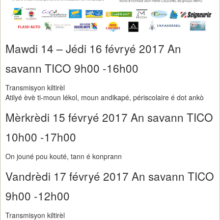
Mawdi 14 – Jédi 16 févryé 2017 An
savann TICO 9h00 -16h00
Transmisyon kiltirèl
Atilyé èvè ti-moun lékol, moun andikapé, périscolaire é dot ankò
Mèrkrèdi 15 févryé 2017 An savann TICO
10h00 -17h00
On jouné pou kouté, tann é konprann
Vandrèdi 17 févryé 2017 An savann TICO
9h00 -12h00
Transmisyon kiltirèl