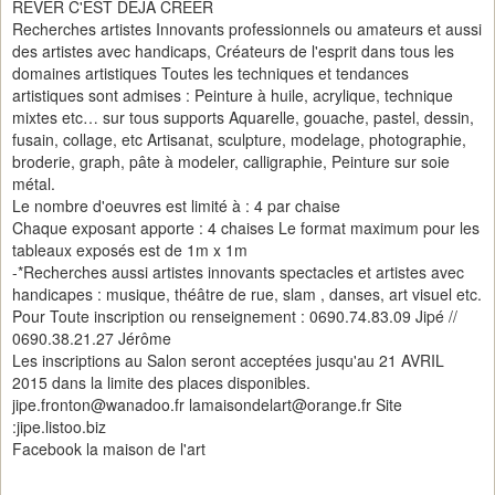
REVER C'EST DEJA CREER
Recherches artistes Innovants professionnels ou amateurs et aussi
des artistes avec handicaps, Créateurs de l'esprit dans tous les
domaines artistiques Toutes les techniques et tendances
artistiques sont admises : Peinture à huile, acrylique, technique
mixtes etc… sur tous supports Aquarelle, gouache, pastel, dessin,
fusain, collage, etc Artisanat, sculpture, modelage, photographie,
broderie, graph, pâte à modeler, calligraphie, Peinture sur soie
métal.
Le nombre d'oeuvres est limité à : 4 par chaise
Chaque exposant apporte : 4 chaises Le format maximum pour les
tableaux exposés est de 1m x 1m
-*Recherches aussi artistes innovants spectacles et artistes avec
handicapes : musique, théâtre de rue, slam , danses, art visuel etc.
Pour Toute inscription ou renseignement : 0690.74.83.09 Jipé //
0690.38.21.27 Jérôme
Les inscriptions au Salon seront acceptées jusqu'au 21 AVRIL
2015 dans la limite des places disponibles.
jipe.fronton@wanadoo.fr
lamaisondelart@orange.fr
Site
:jipe.listoo.biz
Facebook la maison de l'art