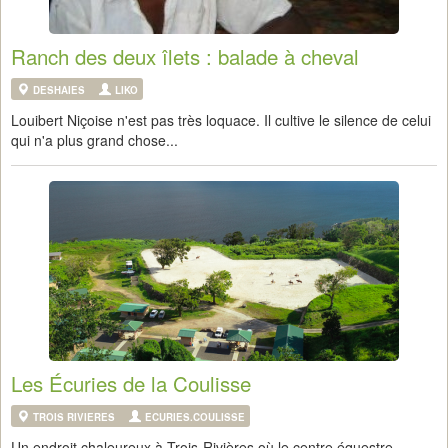
Ranch des deux îlets : balade à cheval
DESHAIES
LIKO
Louibert Niçoise n'est pas très loquace. Il cultive le silence de celui
qui n'a plus grand chose...
Les Écuries de la Coulisse
TROIS RIVIERES
ECURIES.COULISSE
Un endroit chaleureux à Trois-Rivières où le centre équestre