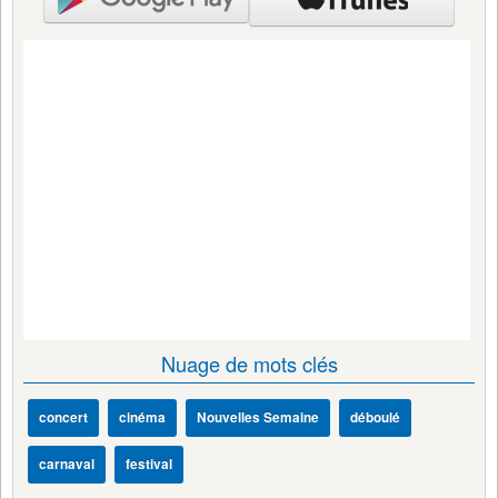
Nuage de mots clés
concert
cinéma
Nouvelles Semaine
déboulé
carnaval
festival