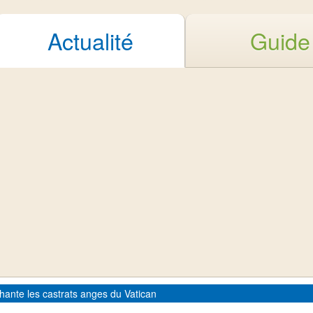
Actualité
Guide
chante les castrats anges du Vatican