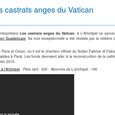
es castrats anges du Vatican
 interprètera
Les castrats anges du Vatican
, à L'Artchipel ce same
s en Guadeloupe
. Sa voix exceptionnelle a été révélée par la célèbre c
re Paris et Oman, où il est le chanteur officiel du Sultan.Fabrice di Fal
alides à Paris. Les fonds devraient aller à la reconstruction de la cath
rier 2010.
à l'Artchipel
- Plein tarif : 20€ - Abonnés de L'artchipel : 15€