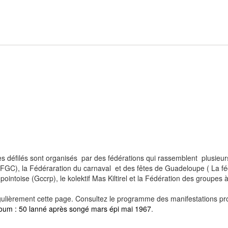
des défilés sont organisés par des fédérations qui rassemblent plusieur
FGC), la Fédéraration du carnaval et des fêtes de Guadeloupe ( La féd
ointoise (Gccrp), le kolektif Mas Kiltirel et la Fédération des groupes 
régulièrement cette page. Consultez le programme des manifestations p
oum : 50 lanné après songé mars épi mai 1967
.