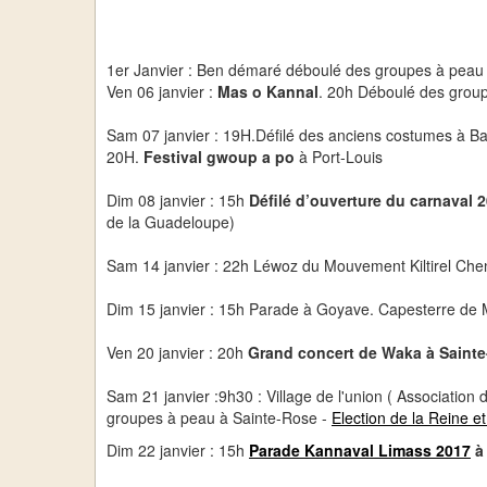
1er Janvier : Ben démaré déboulé des groupes à peau 
Ven 06 janvier :
Mas o Kannal
. 20h Déboulé des group
Sam 07 janvier : 19H.Défilé des anciens costumes à Bas
20H.
Festival gwoup a po
à Port-Louis
Dim 08 janvier : 15h
Défilé d’ouverture du carnaval 
de la Guadeloupe)
Sam 14 janvier : 22h Léwoz du Mouvement Kiltirel Chen
Dim 15 janvier : 15h Parade à Goyave. Capesterre de M
Ven 20 janvier : 20h
Grand concert de Waka à Saint
Sam 21 janvier :9h30 : Village de l'union ( Associati
groupes à peau à Sainte-Rose -
Election de la Reine e
Dim 22 janvier : 15h
Parade Kannaval Limass 2017
à