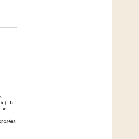
s
é) , le
à po.
roposées